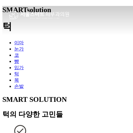
SMART
solution
턱
이마
눈가
코
뺨
입가
턱
목
손발
SMART SOLUTION
턱의 다양한 고민들