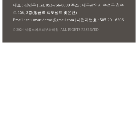
대표 : 김민우 | Tel. 053-766-6800 주소 : 대구광역시 수성구 청수
로 156, 2층(황금역 맥도날드 맞은편)
Email : snu.smart.derma@gmail.com | 사업자번호 : 505-20-16306
© 2024 서울스마트피부과의원. ALL RIGHTS RESERVED