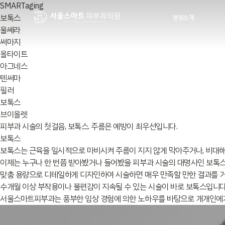
SMART
aging
보톡스
병원소개
울쎄라
SEOUL SMART
써마지
올타이트
장비소개
아그네스
진료시간&오시는길
텐써마
필러
스마트 블로그
보톡스
이벤트
브이올렛
피부과 시술의 첫걸음, 보톡스. 주름은 예방이 최우선입니다.
보톡스
보톡스는 근육을 일시적으로 마비시켜 주름이 지지 않게 막아주거나, 비대해
이제는 누구나 한 번쯤 받아봤거나 들어봤을 피부과 시술의 대명사인 보톡스
맞춤 용량으로 디테일하게 디자인하여 시술하면 매우 만족할 만한 결과를 거둘
수개월 이상 부작용이나 불편감이 지속될 수 있는 시술이 바로 보톡스입니다
서울스마트피부과는 풍부한 임상 경험에 의한 노하우를 바탕으로 개개인에