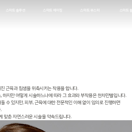
스마트 솔루션
스마트 에이징
스마트 부스터
스마트 
이마
울쎄라
리투오
기미
눈가
써마지
리쥬란
얕은 색소
코
올타이트
고우리
깊은 색소
뺨
아그네스
쥬베룩
난치성 색
입가
텐써마
레티젠
점
턱
필러
물광주사
문신
목
보톡스
진 근육과 침샘을 위축시키는 작용을 합니다.
손발
브이올렛
, 하지만 어떻게 시술하느냐에 따라 그 효과와 부작용은 천차만별입니다.
 수 있지만, 피부, 근육에 대한 전문적인 이해 없이 임의로 진행하면
.
게 맞춘 자연스러운 시술을 약속드립니다.