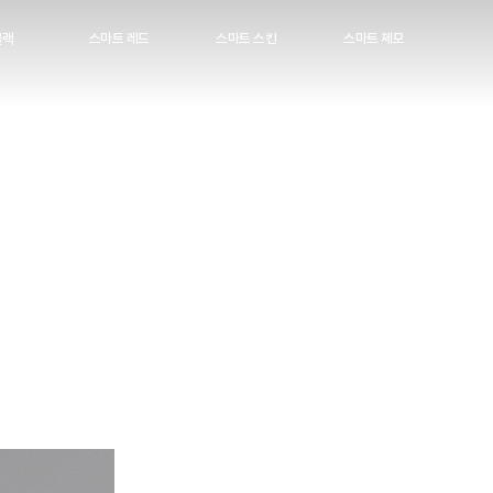
블랙
스마트 레드
스마트 스킨
스마트 제모
여드름·자국
사마귀
제모
질환
여드름 흉터
한관종
질환
주사/홍조
스킨케어
소질환
흉터